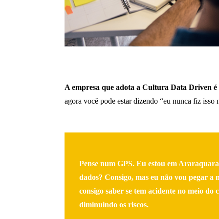
A empresa que adota a Cultura Data Driven é 
agora você pode estar dizendo “eu nunca fiz isso
Pense num GPS. Eu estou em Araraquara e 
dados? Consigo, mas eu não vou pegar a 
consigo saber se tem acidente no meio do 
diminuindo os riscos.