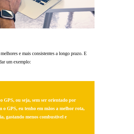
s melhores e mais consistentes a longo prazo. E
 dar um exemplo:
 GPS, ou seja, sem ser orientado por
m o GPS, eu tenho em mãos a melhor rota,
cia, gastando menos combustível e