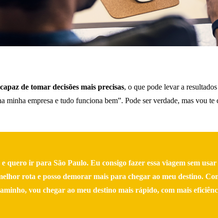
capaz de tomar decisões mais precisas
, o que pode levar a resultado
 na minha empresa e tudo funciona bem”. Pode ser verdade, mas vou te
quero ir para São Paulo. Eu consigo fazer essa viagem sem usar o
melhor rota e posso demorar mais para chegar ao meu destino. Co
caminho, vou chegar ao meu destino mais rápido, com mais eficiên