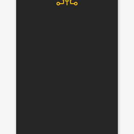
Segurança
Uma sólida proteção de
dados sensíveis e infraestrutura
previne prejuízos decorrentes de
roubos e falhas humanas, além de
preservar a integridade de sua marca.
> Migração de sistemas
> Cloud computing
> Cibersegurança
> DevOps
> DevSecOps