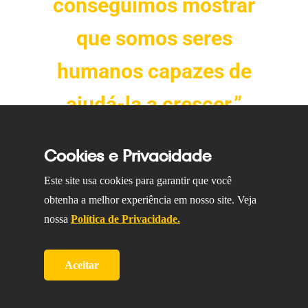
conseguimos mostrar
que somos seres
humanos capazes de
ajudá-la a crescer.”
Cookies e Privacidade
Cristian destaca que, além de ser importante
Este site usa cookies para garantir que você
empregar pessoas de diferentes origens, raças e
obtenha a melhor experiência em nosso site. Veja
opções sexuais, é necessário que as empresas
nossa
Política de Privacidade.
promovam um ambiente em que elas possam ser
ouvidas. Só dessa forma é possível quebrar
preconceitos e padrões enraizados, como os que
Aceitar
sustentam o racismo estrutural na sociedade.