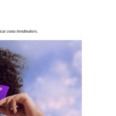
ficar como
trendmakers
.