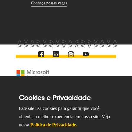
Conheça nossas vagas
Mapa do site
Contato
Política de Privacidade
© 2023 levva. Todos os direitos reservados.
Cookies e Privacidade
Parceiro
Este site usa cookies para garantir que você
obtenha a melhor experiência em nosso site. Veja
nossa
Política de Privacidade.