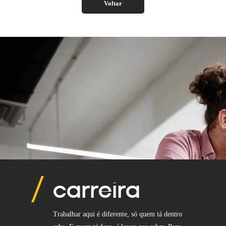
Voltar
carreira
Trabalhar aqui é diferente, só quem tá dentro