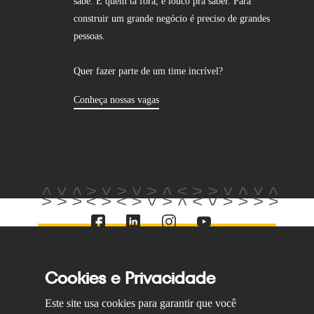
sabe. E quem tá fora, é louco pra saber. Para
construir um grande negócio é preciso de grandes
pessoas.
Quer fazer parte de um time incrível?
Conheça nossas vagas
Cookies e Privacidade
Mapa do site
Contato
Política de Privacidade
Este site usa cookies para garantir que você
© 2023 levva. Todos os direitos reservados.