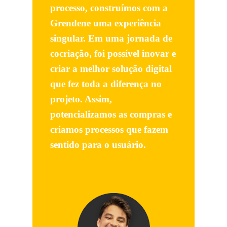
processo, construímos com a
Grendene uma experiência
singular. Em uma jornada de
cocriação, foi possível inovar e
criar a melhor solução digital
que fez toda a diferença no
projeto. Assim,
potencializamos as compras e
criamos processos que fazem
sentido para o usuário.